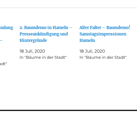
mmlung
2. Baumdemo in Hameln –
Alter Falter – Baumdemo!
Presseankündigung und
Samstagsimpressionen
 –
Hintergründe
Hameln
18 Juli, 2020
18 Juli, 2020
In "Bäume in der Stadt"
In "Bäume in der Stadt"
adt"