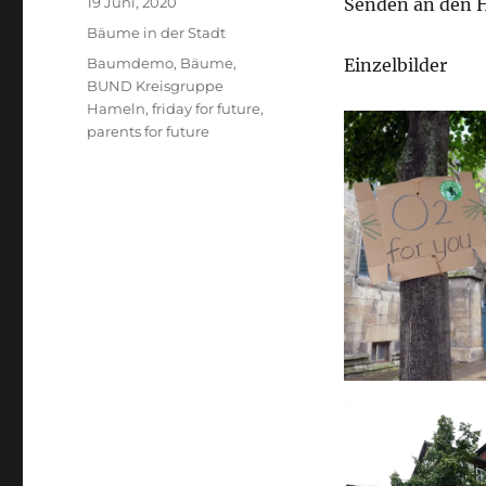
Veröffentlicht
19 Juni, 2020
Senden an den 
am
Kategorien
Bäume in der Stadt
Schlagwörter
Baumdemo
,
Bäume
,
Einzelbilder
BUND Kreisgruppe
Hameln
,
friday for future
,
parents for future