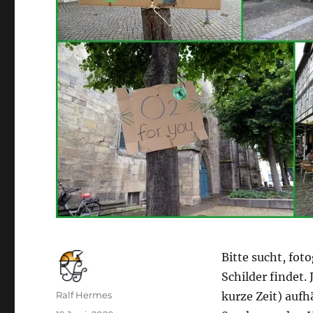
Bitte sucht, foto
Schilder findet.
Autor
Ralf Hermes
kurze Zeit) auf