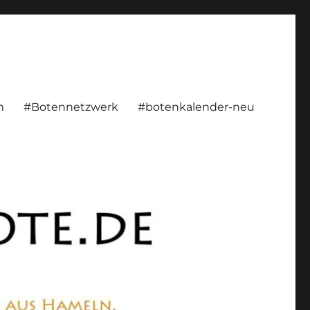
rsönlich, konstruktiv
n
#Botennetzwerk
#botenkalender-neu