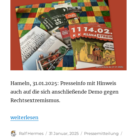
Hameln, 31.01.2025: Presseinfo mit Hinweis
auch auf die sich anschließende Demo gegen
Rechtsextremismus.
„Klimademo am 14. Februar 2025 in Hameln – „Die A
weiterlesen
Autor
Veröffentlicht
Kategorien
Schla
Ralf Hermes
31 Januar, 2025
Pressemitteilung