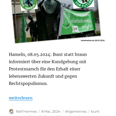
Hameln, 08.05.2024: Bunt statt braun
informiert über eine Kundgebung mit
Protestmarsch für den Erhalt einer
lebenswerten Zukunft und gegen
Rechtspopulismus.
„Vorankündigung: Große Aktion für Klimaschutz un
weiterlesen
Autor
Veröffentlicht
Kategorien
Schlagwörter
Ralf Hermes
8 Mai, 2024
Allgemeines
bunt