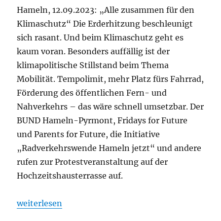
Hameln, 12.09.2023: „Alle zusammen für den
Klimaschutz“ Die Erderhitzung beschleunigt
sich rasant. Und beim Klima­schutz geht es
kaum voran. Besonders auffällig ist der
klimapolitische Stillstand beim Thema
Mobilität. Tempolimit, mehr Platz fürs Fahrrad,
Förderung des öffentlichen Fern- und
Nahverkehrs – das wäre schnell umsetzbar. Der
BUND Hameln-Pyrmont, Fridays for Future
und Parents for Future, die Initiative
„Radverkehrswende Hameln jetzt“ und andere
rufen zur Protestveranstaltung auf der
Hochzeitshausterrasse auf.
„Aufruf zum Klimastreik in Hameln“
weiterlesen