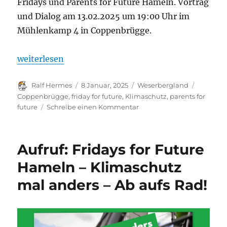
Fridays und Parents for Future Hameln. Vortrag
und Dialog am 13.02.2025 um 19:00 Uhr im
Mühlenkamp 4 in Coppenbrügge.
„Coppenbrügge – Vortrag: „Kipppunkte im Klimasys
weiterlesen
Autor
Veröffentlicht
Kategorien
Schlagwö
Ralf Hermes
8 Januar, 2025
Weserbergland
am
Coppenbrügge
,
friday for future
,
Klimaschutz
,
parents for
zu
future
Schreibe einen Kommentar
Coppenbrügge
–
Vortrag:
Aufruf: Fridays for Future
„Kipppunkte
im
Hameln – Klimaschutz
Klimasystem
mal anders – Ab aufs Rad!
–
Wir
sind
an
einem