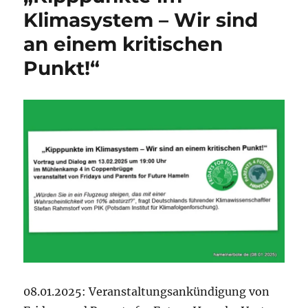
in
Klimasystem – Wir sind
Hameln
am
an einem kritischen
14.02.2025
Punkt!“
08.01.2025: Veranstaltungsankündigung von