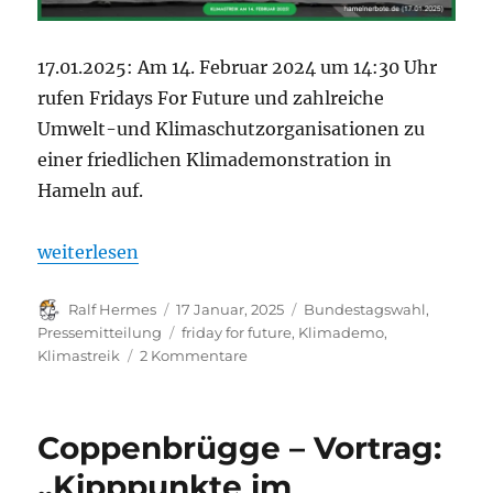
17.01.2025: Am 14. Februar 2024 um 14:30 Uhr
rufen Fridays For Future und zahlreiche
Umwelt-und Klimaschutzorganisationen zu
einer friedlichen Klimademonstration in
Hameln auf.
„Erste Infos zur KLIMA-Demo in Hameln am 14.02.
weiterlesen
Autor
Veröffentlicht
Kategorien
Ralf Hermes
17 Januar, 2025
Bundestagswahl
,
am
Schlagwörter
Pressemitteilung
friday for future
,
Klimademo
,
zu
Klimastreik
2 Kommentare
Erste
Infos
zur
Coppenbrügge – Vortrag:
KLIMA-
Demo
„Kipppunkte im