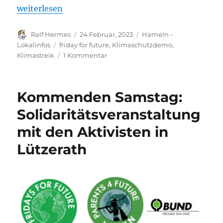
„Klimastreik am 03. März 2023 in Hameln“
weiterlesen
Autor
Veröffentlicht
Kategorien
Ralf Hermes
24 Februar, 2023
Hameln -
am
Schlagwörter
Lokalinfos
friday for future
,
Klimaschutzdemo
,
zu
Klimastreik
1 Kommentar
Klimastreik
am
03.
Kommenden Samstag:
März
2023
Solidaritätsveranstaltung
in
mit den Aktivisten in
Hameln
Lützerath