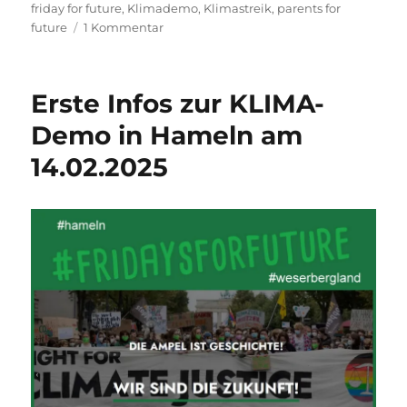
am
friday for future
,
Klimademo
,
Klimastreik
,
parents for
zu
future
1 Kommentar
Klimademo
am
14.
Erste Infos zur KLIMA-
Februar
2025
Demo in Hameln am
in
14.02.2025
Hameln
–
„Die
Ampel
ist
Geschichte
–
Wir
sind
die
Zukunft!“