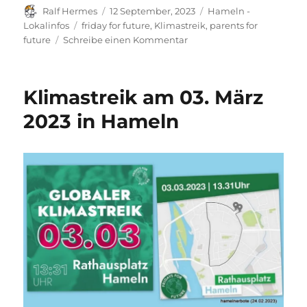
Autor
Veröffentlicht
Kategorien
Ralf Hermes
12 September, 2023
Hameln -
am
Schlagwörter
Lokalinfos
friday for future
,
Klimastreik
,
parents for
zu
future
Schreibe einen Kommentar
Aufruf
zum
Klimastreik
Klimastreik am 03. März
in
Hameln
2023 in Hameln