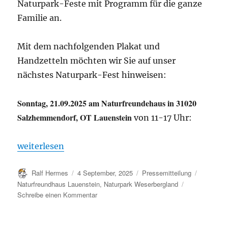
Naturpark-Feste mit Programm für die ganze
Familie an.
Mit dem nachfolgenden Plakat und
Handzetteln möchten wir Sie auf unser
nächstes Naturpark-Fest hinweisen:
Sonntag, 21.09.2025 am Naturfreundehaus in 31020
Salzhemmendorf, OT Lauenstein
von 11-17 Uhr:
„Einladung zum Naturpark-Fest in Lauenstein“
weiterlesen
Autor
Veröffentlicht
Kategorien
Schlagwö
Ralf Hermes
4 September, 2025
Pressemitteilung
am
Naturfreundhaus Lauenstein
,
Naturpark Weserbergland
zu
Schreibe einen Kommentar
Einladung
zum
Naturpark-