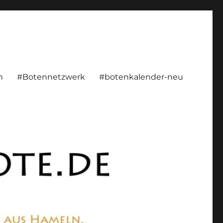
rsönlich, konstruktiv
n
#Botennetzwerk
#botenkalender-neu