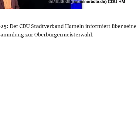
025: Der CDU Stadtverband Hameln informiert über sein
rsammlung zur Oberbürgermeisterwahl.
audio Griese zum Spitzenkandidat gewählt“