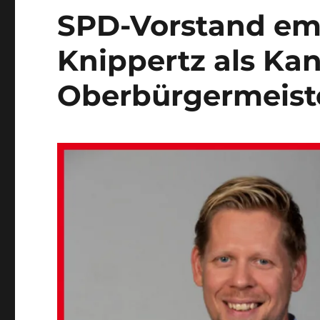
gewählt
SPD-Vorstand emp
Knippertz als Kan
Oberbürgermeist