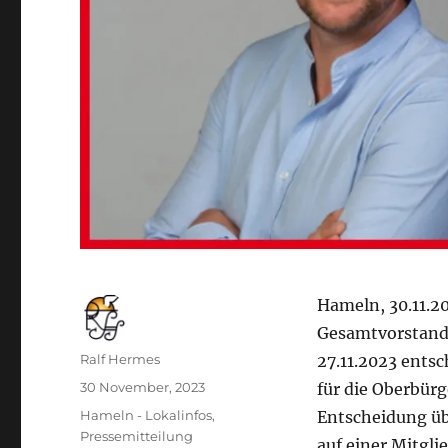
Hameln, 30.11.2
Gesamtvorstand 
Autor
Ralf Hermes
27.11.2023 entsc
Veröffentlicht
30 November, 2023
für die Oberbür
am
Kategorien
Hameln - Lokalinfos
,
Entscheidung üb
Pressemitteilung
auf einer Mitgl