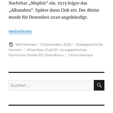
Nachtbar „Mephis“ ein. 1973 folgte das
„Alhambra“. Später dann Club 101. Der Abriss
wurde für Dezember 2020 angekündigt.
„Hausgeschichte: Strandhaus Hameln, Pyrmonter S
weiterlesen
Autor
Veröffentlicht
Kategorien
Ralf Hermes
12 Dezember, 2020
Stadtgeschichte
am
Schlagwörter
Hameln
Alhambra
,
Club 101
,
Hausgeschichte
,
zu
Pyrmonter Straße 101
,
Strandhaus
2 Kommentare
Hausgeschic
Strandhaus
Hameln,
Pyrmonter
Straße
SU
Suchen
101
nach: