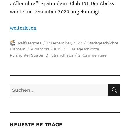
„Alhambra“. Später dann Club 101. Der Abriss
wurde für Dezember 2020 angekündigt.
„Hausgeschichte: Strandhaus Hameln, Pyrmonter S
weiterlesen
Autor
Veröffentlicht
Kategorien
Ralf Hermes
12 Dezember, 2020
Stadtgeschichte
am
Schlagwörter
Hameln
Alhambra
,
Club 101
,
Hausgeschichte
,
zu
Pyrmonter Straße 101
,
Strandhaus
2 Kommentare
Hausgeschic
Strandhaus
Hameln,
Pyrmonter
Straße
SU
Suchen
101
nach:
NEUESTE BEITRÄGE