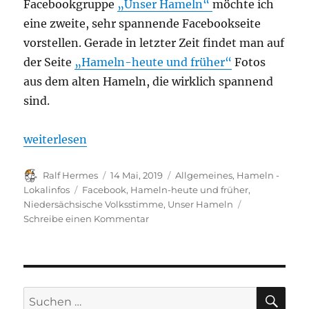
Facebookgruppe
„Unser Hameln“
möchte ich
eine zweite, sehr spannende Facebookseite
vorstellen. Gerade in letzter Zeit findet man auf
der Seite
„Hameln-heute und früher“
Fotos
aus dem alten Hameln, die wirklich spannend
sind.
„Spannende Facebookseite mit Bildern zur Hamelne
weiterlesen
Autor
Veröffentlicht
Kategorien
Ralf Hermes
14 Mai, 2019
Allgemeines
,
Hameln -
am
Schlagwörter
Lokalinfos
Facebook
,
Hameln-heute und früher
,
Niedersächsische Volksstimme
,
Unser Hameln
zu
Schreibe einen Kommentar
Spannende
Facebookseite
mit
Bildern
zur
SU
Suchen
Hamelner