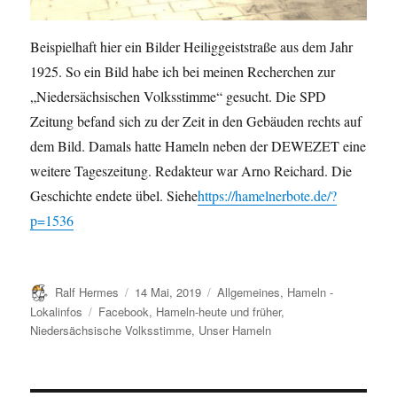
Beispielhaft hier ein Bilder Heiliggeiststraße aus dem Jahr
1925. So ein Bild habe ich bei meinen Recherchen zur
„Niedersächsischen Volksstimme“ gesucht. Die SPD
Zeitung befand sich zu der Zeit in den Gebäuden rechts auf
dem Bild. Damals hatte Hameln neben der DEWEZET eine
weitere Tageszeitung. Redakteur war Arno Reichard. Die
Geschichte endete übel. Siehe
https://hamelnerbote.de/?
p=1536
Autor
Veröffentlicht
Kategorien
Ralf Hermes
14 Mai, 2019
Allgemeines
,
Hameln -
am
Schlagwörter
Lokalinfos
Facebook
,
Hameln-heute und früher
,
Niedersächsische Volksstimme
,
Unser Hameln