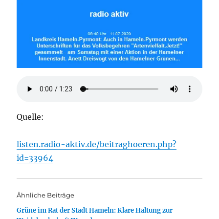
Quelle:
listen.radio-aktiv.de/beitraghoeren.php?
id=33964
Ähnliche Beiträge
Grüne im Rat der Stadt Hameln: Klare Haltung zur