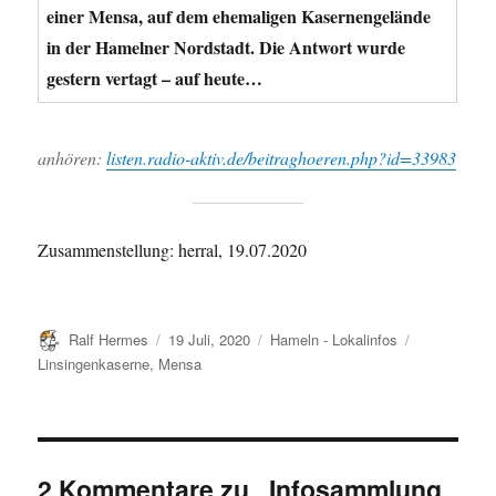
einer Mensa, auf dem ehemaligen Kasernengelände
in der Hamelner Nordstadt. Die Antwort wurde
gestern vertagt – auf heute…
anhören:
listen.radio-aktiv.de/beitraghoeren.php?id=33983
Zusammenstellung: herral, 19.07.2020
Autor
Veröffentlicht
Kategorien
Schlagwörte
Ralf Hermes
19 Juli, 2020
Hameln - Lokalinfos
am
Linsingenkaserne
,
Mensa
2 Kommentare zu „Infosammlung