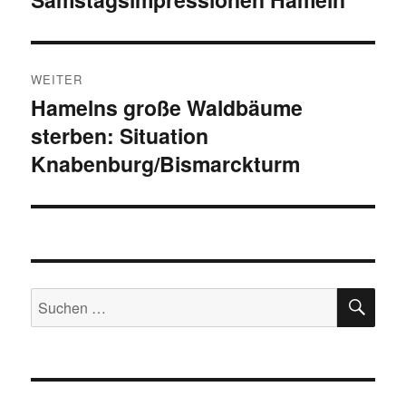
WEITER
Hamelns große Waldbäume
Nächster
sterben: Situation
Beitrag:
Knabenburg/Bismarckturm
SU
Suchen
nach: