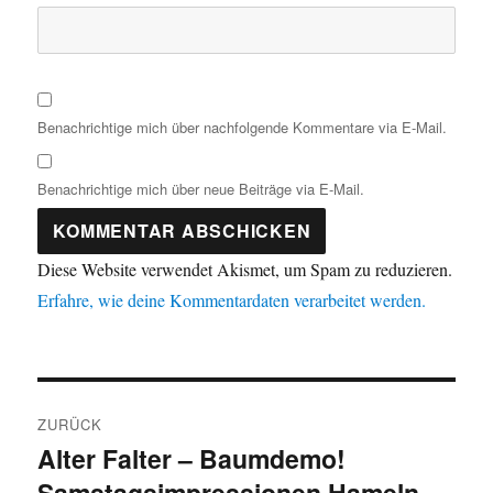
Benachrichtige mich über nachfolgende Kommentare via E-Mail.
Benachrichtige mich über neue Beiträge via E-Mail.
Diese Website verwendet Akismet, um Spam zu reduzieren.
Erfahre, wie deine Kommentardaten verarbeitet werden.
Beitragsnavigation
ZURÜCK
Alter Falter – Baumdemo!
Vorheriger
Samstagsimpressionen Hameln
Beitrag: