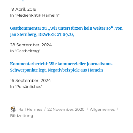
19 April, 2019
In "Medienkritik Hameln"
Gastkommentar zu „Wir unterstützen kein weiter so“, von
Jan Sternberg, DEWEZE 27.09.24
28 September, 2024
In "Gastbeitrag"
Kommentarbericht: Wie kommerzieller Journalismus
Schwerpunkte legt. Negativbeispiele aus Hameln
16 September, 2024
In "Persönliches"
Autor
Veröffentlicht
Kategorien
Schlag
Ralf Hermes
22 November, 2020
Allgemeines
am
Bildzeitung