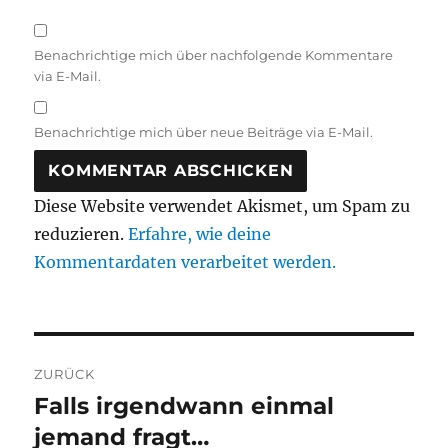
Benachrichtige mich über nachfolgende Kommentare
via E-Mail.
Benachrichtige mich über neue Beiträge via E-Mail.
Diese Website verwendet Akismet, um Spam zu
reduzieren.
Erfahre, wie deine
Kommentardaten verarbeitet werden.
Beitragsnavigation
ZURÜCK
Falls irgendwann einmal
Vorheriger
Beitrag:
jemand fragt…