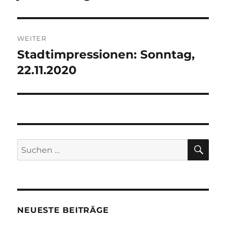
WEITER
Stadtimpressionen: Sonntag,
Nächster
Beitrag:
22.11.2020
SU
Suchen
nach:
NEUESTE BEITRÄGE