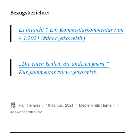
Bezugsberichte:
Es braucht ? Ein Kommentarkommentar zum
8.1.2021 (#dewezetkorrektiv)
„Die einen keulen, die anderen feiern.“
Kurzkommentar #dewezetkorrektiv
Autor
Veröffentlicht
Kategorien
Schlagwö
Ralf Hermes
16 Januar, 2021
Medienkritik Hameln
am
#dewezetkorrektiv