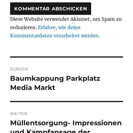
Diese Website verwendet Akismet, um Spam zu
reduzieren.
Erfahre, wie deine
Kommentardaten verarbeitet werden.
Beitragsnavigation
ZURÜCK
Baumkappung Parkplatz
Vorheriger
Beitrag:
Media Markt
WEITER
Müllentsorgung- Impressionen
Nächster
Beitrag:
und Kampfansage der