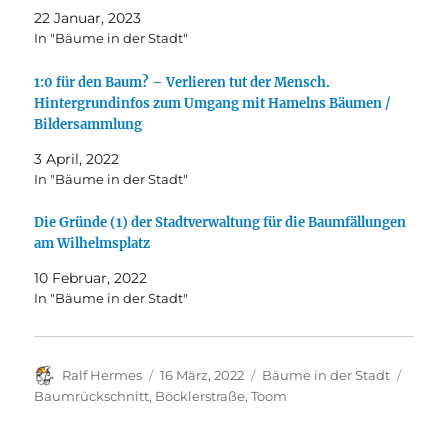
22 Januar, 2023
In "Bäume in der Stadt"
1:0 für den Baum? – Verlieren tut der Mensch.
Hintergrundinfos zum Umgang mit Hamelns Bäumen /
Bildersammlung
3 April, 2022
In "Bäume in der Stadt"
Die Gründe (1) der Stadtverwaltung für die Baumfällungen
am Wilhelmsplatz
10 Februar, 2022
In "Bäume in der Stadt"
Autor
Veröffentlicht
Kategorien
Schla
Ralf Hermes
16 März, 2022
Bäume in der Stadt
am
Baumrückschnitt
,
Böcklerstraße
,
Toom