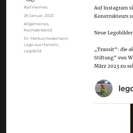
Autor
Ralf Hermes
Auf Instagram s
Veröffentlicht
29 Januar, 2023
Konstrukteurs un
am
Kategorien
Allgemeines
,
Nachdenkbild
Neue Legobilde
Schlagwörter
Dr. Markus Hedemann
,
Lego aus Hameln
,
„Transit“: die 
Legobild
Stiftung“ von Wo
März 2023 zu se