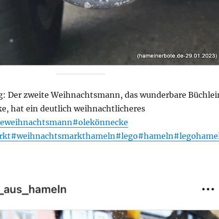
: Der zweite Weihnachtsmann, das wunderbare Büchlei
e, hat ein deutlich weihnachtlicheres
teweihnachtsmann
#olekönnecke
rkt
#weihnachtsmarkthameln
#lego
#hameln
#legohame