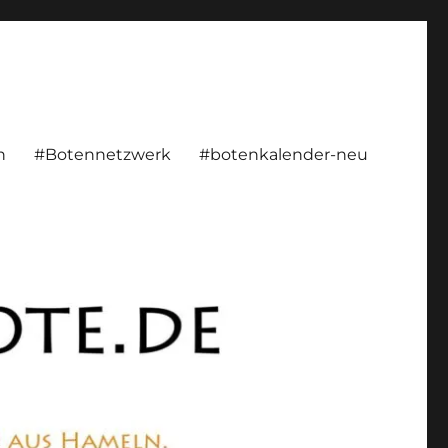
rsönlich, konstruktiv
n
#Botennetzwerk
#botenkalender-neu