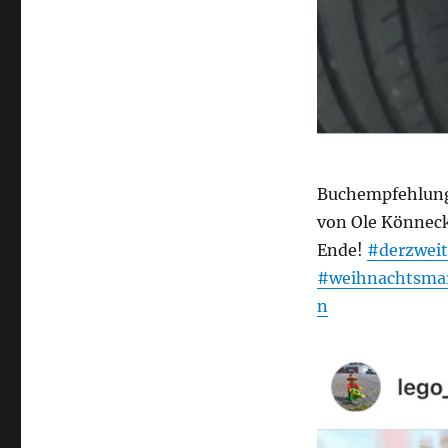
Buchempfehlung
von Ole Könneck
Ende!
#derzwei
#weihnachtsma
n