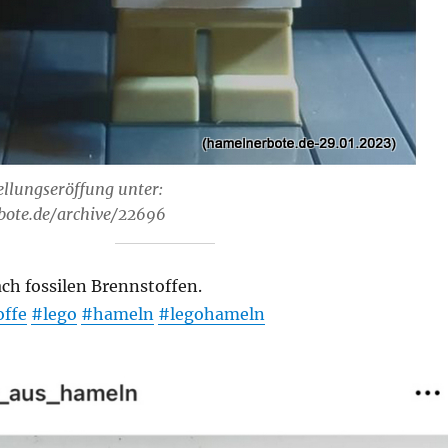
ellungseröffung unter:
bote.de/archive/22696
ch fossilen Brennstoffen.
offe
#lego
#hameln
#legohameln