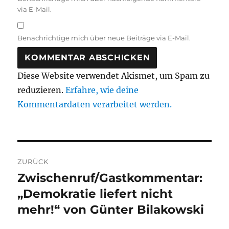
via E-Mail.
Benachrichtige mich über neue Beiträge via E-Mail.
Diese Website verwendet Akismet, um Spam zu
reduzieren.
Erfahre, wie deine
Kommentardaten verarbeitet werden.
Beitragsnavigation
ZURÜCK
Zwischenruf/Gastkommentar:
Vorheriger
Beitrag:
„Demokratie liefert nicht
mehr!“ von Günter Bilakowski