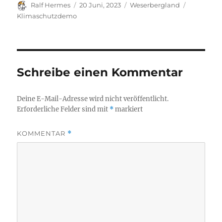
Autor
Veröffentlicht
Kategorien
Schlagwör
Ralf Hermes
20 Juni, 2023
Weserbergland
am
Klimaschutzdemo
Schreibe einen Kommentar
Deine E-Mail-Adresse wird nicht veröffentlicht.
Erforderliche Felder sind mit
*
markiert
KOMMENTAR
*