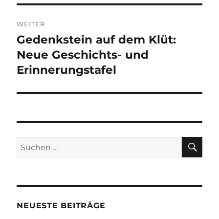
WEITER
Gedenkstein auf dem Klüt:
Nächster
Beitrag:
Neue Geschichts- und
Erinnerungstafel
SU
Suchen
nach:
NEUESTE BEITRÄGE