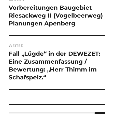
Vorbereitungen Baugebiet
Vorheriger
Beitrag:
Riesackweg II (Vogelbeerweg)
Planungen Apenberg
WEITER
Fall „Lügde“ in der DEWEZET:
Nächster
Beitrag:
Eine Zusammenfassung /
Bewertung: „Herr Thimm im
Schafspelz.“
SU