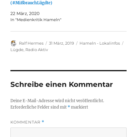
(#MißbrauchLügdte)
22 März, 2020
In "Medienkritik Hameln"
Autor
Veröffentlicht
Kategorien
Schla
Ralf Hermes
31 März, 2019
Hameln - Lokalinfos
am
Lügde
,
Radio Aktiv
Schreibe einen Kommentar
Deine E-Mail-Adresse wird nicht veröffentlicht.
Erforderliche Felder sind mit
*
markiert
KOMMENTAR
*