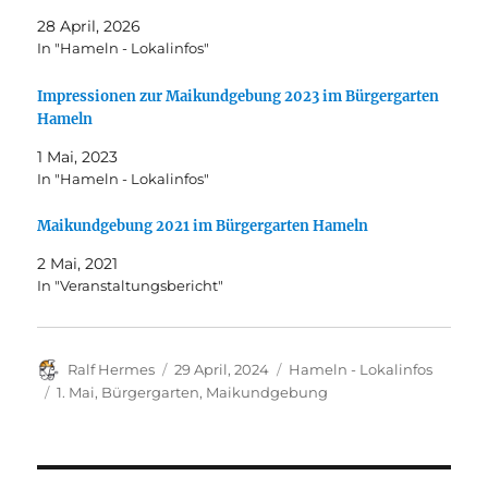
28 April, 2026
In "Hameln - Lokalinfos"
Impressionen zur Maikundgebung 2023 im Bürgergarten
Hameln
1 Mai, 2023
In "Hameln - Lokalinfos"
Maikundgebung 2021 im Bürgergarten Hameln
2 Mai, 2021
In "Veranstaltungsbericht"
Autor
Veröffentlicht
Kategorien
Ralf Hermes
29 April, 2024
Hameln - Lokalinfos
am
Schlagwörter
1. Mai
,
Bürgergarten
,
Maikundgebung