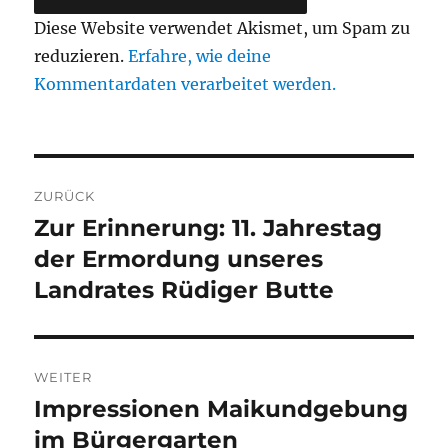
Diese Website verwendet Akismet, um Spam zu
reduzieren.
Erfahre, wie deine
Kommentardaten verarbeitet werden.
Beitragsnavigation
ZURÜCK
Zur Erinnerung: 11. Jahrestag
Vorheriger
Beitrag:
der Ermordung unseres
Landrates Rüdiger Butte
WEITER
Impressionen Maikundgebung
Nächster
Beitrag:
im Bürgergarten