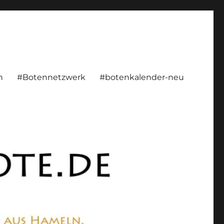
rsönlich, konstruktiv
n
#Botennetzwerk
#botenkalender-neu