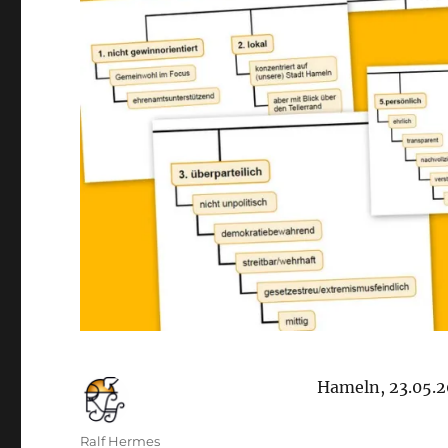
Hameln, 23.05.2
Autor
Ralf Hermes