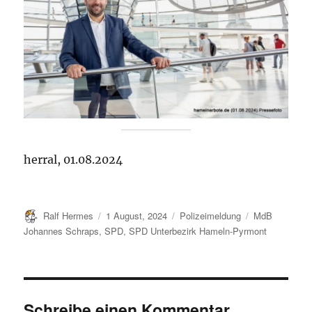
herral, 01.08.2024
Autor
Veröffentlicht
Kategorien
Schlagwörter
Ralf Hermes
1 August, 2024
Polizeimeldung
MdB
am
Johannes Schraps
,
SPD
,
SPD Unterbezirk Hameln-Pyrmont
Schreibe einen Kommentar