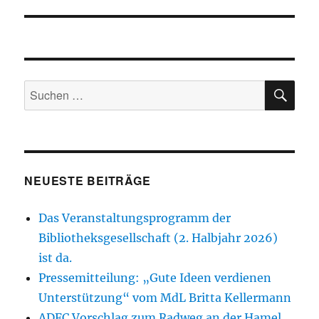
SU
Suchen
nach:
NEUESTE BEITRÄGE
Das Veranstaltungsprogramm der
Bibliotheksgesellschaft (2. Halbjahr 2026)
ist da.
Pressemitteilung: „Gute Ideen verdienen
Unterstützung“ vom MdL Britta Kellermann
ADFC Vorschlag zum Radweg an der Hamel