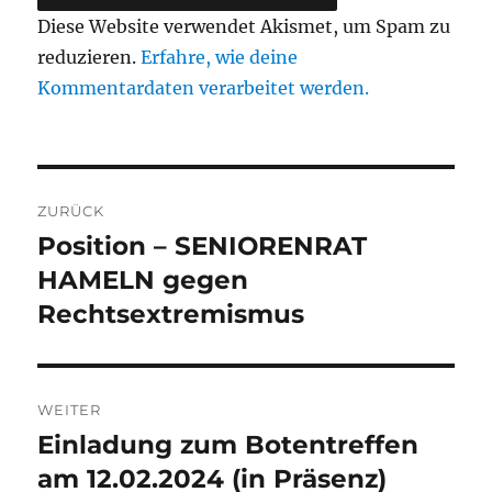
Diese Website verwendet Akismet, um Spam zu
reduzieren.
Erfahre, wie deine
Kommentardaten verarbeitet werden.
Beitragsnavigation
ZURÜCK
Position – SENIORENRAT
Vorheriger
Beitrag:
HAMELN gegen
Rechtsextremismus
WEITER
Einladung zum Botentreffen
Nächster
Beitrag:
am 12.02.2024 (in Präsenz)