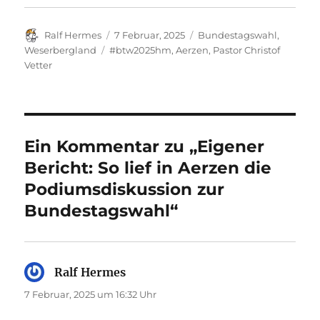
Autor
Veröffentlicht
Kategorien
Ralf Hermes
7 Februar, 2025
Bundestagswahl
,
am
Schlagwörter
Weserbergland
#btw2025hm
,
Aerzen
,
Pastor Christof
Vetter
Ein Kommentar zu „Eigener
Bericht: So lief in Aerzen die
Podiumsdiskussion zur
Bundestagswahl“
Ralf Hermes
sagt:
7 Februar, 2025 um 16:32 Uhr