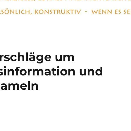
orschläge um
esinformation und
Hameln