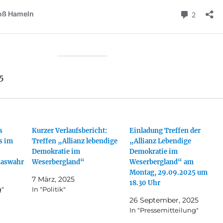
25
s
Kurzer Verlaufsbericht:
Einladung Treffen der
s im
Treffen „Allianz lebendige
„Allianz Lebendige
Demokratie im
Demokratie im
tdaswahr
Weserbergland“
Weserbergland“ am
Montag, 29.09.2025 um
7 März, 2025
18.30 Uhr
g"
In "Politik"
26 September, 2025
In "Pressemitteilung"