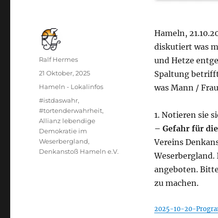
Hameln, 21.10.20
diskutiert was 
Autor
Ralf Hermes
und Hetze entge
Veröffentlicht
21 Oktober, 2025
Spaltung betriff
am
Kategorien
Hameln - Lokalinfos
was Mann / Frau
Schlagwörter
#istdaswahr
,
#tortenderwahrheit
,
1. Notieren sie 
Allianz lebendige
– Gefahr für d
Demokratie im
Weserbergland
,
Vereins Denkans
Denkanstoß Hameln e.V.
Weserbergland. 
angeboten. Bitte
zu machen.
2025-10-20-Program