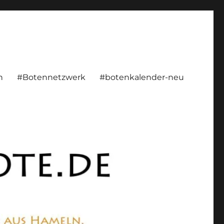
rsönlich, konstruktiv
n
#Botennetzwerk
#botenkalender-neu