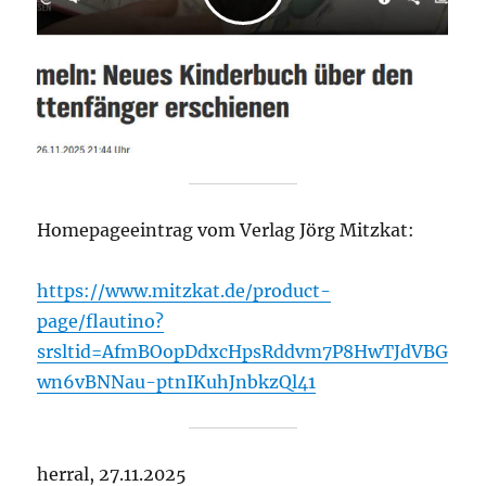
Homepageeintrag vom Verlag Jörg Mitzkat:
https://www.mitzkat.de/product-
page/flautino?
srsltid=AfmBOopDdxcHpsRddvm7P8HwTJdVBG
wn6vBNNau-ptnIKuhJnbkzQl41
herral, 27.11.2025