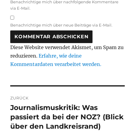
Benachrichtige mich über nachfolgende Kommentare
via E-Mail.
Benachrichtige mich über neue Beiträge via E-Mail.
Diese Website verwendet Akismet, um Spam zu
reduzieren.
Erfahre, wie deine
Kommentardaten verarbeitet werden.
Beitragsnavigation
ZURÜCK
Journalismuskritik: Was
Vorheriger
Beitrag:
passiert da bei der NOZ? (Blick
über den Landkreisrand)