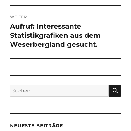
WEITER
Aufruf: Interessante
Nächster
Beitrag:
Statistikgrafiken aus dem
Weserbergland gesucht.
SU
Suchen
nach:
NEUESTE BEITRÄGE