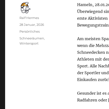
Hameln, 28.01.20
Überwiegend sin
Autor
Ralf Hermes
erste Aktivisten
Veröffentlicht
28 Januar, 2026
Bewegungstraini
am
Kategorien
Persönliches
Schlagwörter
Schneeräumen
,
Am meisten Spaß
Wintersport
wenn die Mehrza
Schneedecken n
Athleten mit den
Sport. Alle Nac
der Sportler un
Einkaufen zurüc
Gesunder ist es 
Radfahren oder 