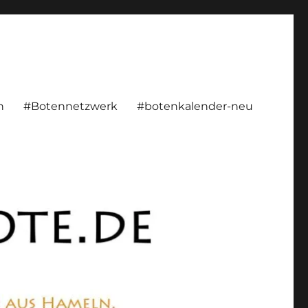
rsönlich, konstruktiv
n
#Botennetzwerk
#botenkalender-neu