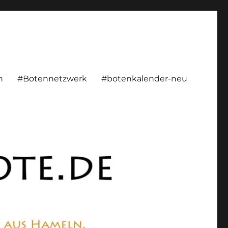
rsönlich, konstruktiv
n
#Botennetzwerk
#botenkalender-neu