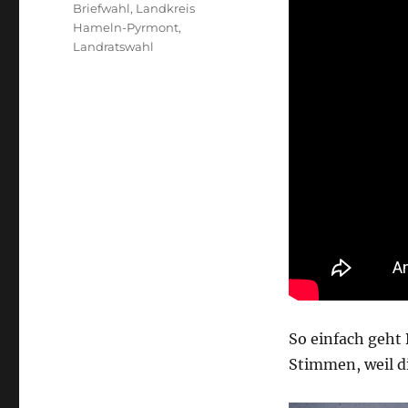
Schlagwörter
Briefwahl
,
Landkreis
Hameln-Pyrmont
,
Landratswahl
So einfach geht
Stimmen, weil d