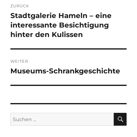
Beitragsnavigation
ZURÜCK
Stadtgalerie Hameln – eine
Vorheriger
Beitrag:
interessante Besichtigung
hinter den Kulissen
WEITER
Museums-Schrankgeschichte
Nächster
Beitrag:
SU
Suchen
nach: