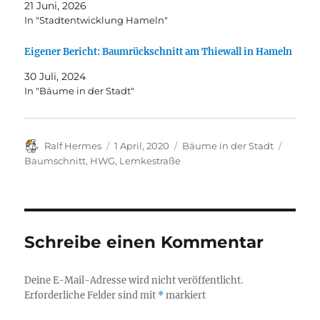
21 Juni, 2026
In "Stadtentwicklung Hameln"
Eigener Bericht: Baumrückschnitt am Thiewall in Hameln
30 Juli, 2024
In "Bäume in der Stadt"
Autor
Veröffentlicht
Kategorien
Schlag
Ralf Hermes
1 April, 2020
Bäume in der Stadt
am
Baumschnitt
,
HWG
,
Lemkestraße
Schreibe einen Kommentar
Deine E-Mail-Adresse wird nicht veröffentlicht.
Erforderliche Felder sind mit
*
markiert