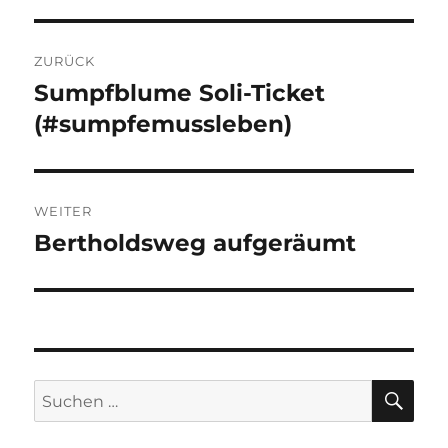
Beitragsnavigation
ZURÜCK
Sumpfblume Soli-Ticket
Vorheriger
Beitrag:
(#sumpfemussleben)
WEITER
Bertholdsweg aufgeräumt
Nächster
Beitrag:
SU
Suchen
nach: