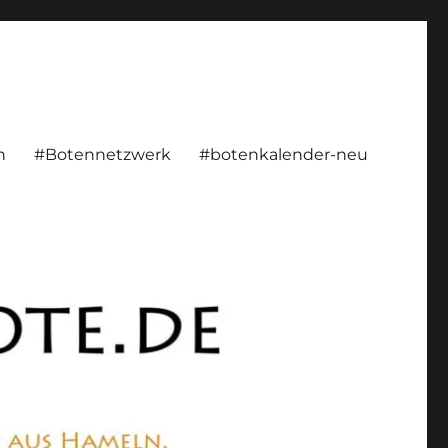
rsönlich, konstruktiv
n
#Botennetzwerk
#botenkalender-neu