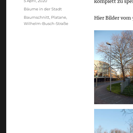
Veröffentlicht
5 April, 2020
komplett zu spe
am
Kategorien
Bäume in der Stadt
Schlagwörter
Baumschnitt
,
Platane
,
Hier Bilder vom 
Wilhelm-Busch-Straße