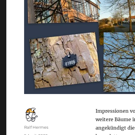
Impressionen vo
weitere Bäume in
Autor
Ralf Hermes
angekündigt die