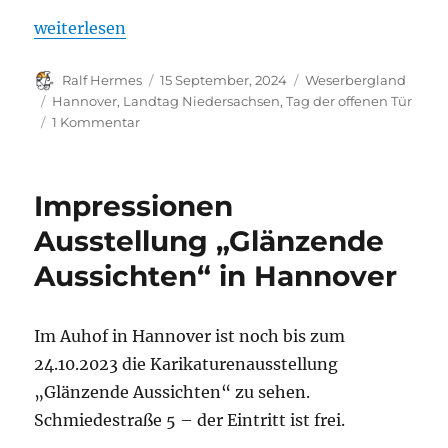
„Eigener Bericht: Tag der offenen Tür im Landtag 
weiterlesen
Autor
Veröffentlicht
Kategorien
Ralf Hermes
15 September, 2024
Weserbergland
am
Schlagwörter
Hannover
,
Landtag Niedersachsen
,
Tag der offenen Tür
zu
1 Kommentar
Eigener
Bericht:
Tag
Impressionen
der
offenen
Ausstellung „Glänzende
Tür
Aussichten“ in Hannover
im
Landtag
Hannover
Im Auhof in Hannover ist noch bis zum
24.10.2023 die Karikaturenausstellung
„Glänzende Aussichten“ zu sehen.
Schmiedestraße 5 – der Eintritt ist frei.