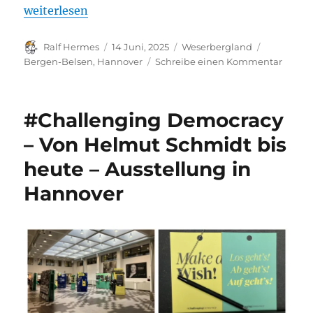
„VHS Hannover – Ausstellung: Ein Tatort: Bergen-
weiterlesen
Autor
Veröffentlicht
Kategorien
Schlagwör
Ralf Hermes
14 Juni, 2025
Weserbergland
am
zu
Bergen-Belsen
,
Hannover
Schreibe einen Kommentar
VHS
Hanno
–
#Challenging Democracy
Ausste
Ein
– Von Helmut Schmidt bis
Tatort:
heute – Ausstellung in
Berge
Belse
Hannover