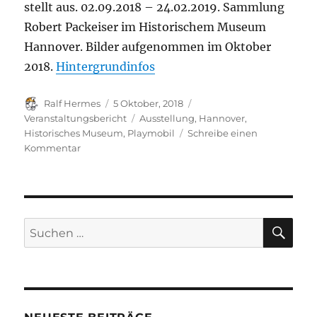
stellt aus. 02.09.2018 – 24.02.2019. Sammlung
Robert Packeiser im Historischem Museum
Hannover. Bilder aufgenommen im Oktober
2018.
Hintergrundinfos
Autor
Veröffentlicht
Kategorien
Ralf Hermes
5 Oktober, 2018
am
Schlagwörter
Veranstaltungsbericht
Ausstellung
,
Hannover
,
Historisches Museum
,
Playmobil
Schreibe einen
zu
Kommentar
Playmobil
+
Geschichte
im
Historischem
SU
Suchen
Museum
nach:
Hannover