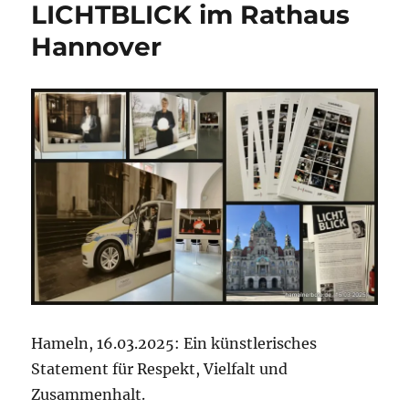
Ein
LICHTBLICK im Rathaus
Blick
Hannover
in
die
Landeshauptstadt
Hameln, 16.03.2025: Ein künstlerisches
Statement für Respekt, Vielfalt und
Zusammenhalt.