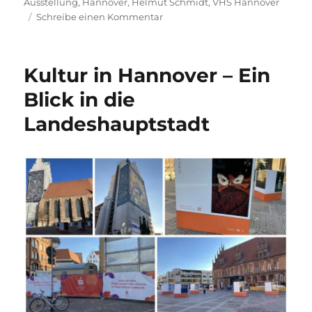
am
Ausstellung
,
Hannover
,
Helmut Schmidt
,
VHS Hannover
zu
Schreibe einen Kommentar
#Challenging
Democracy
–
Kultur in Hannover – Ein
Von
Helmut
Blick in die
Schmidt
Landeshauptstadt
bis
heute
–
Ausstellung
in
Hannover