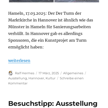
Hameln, 17.03.2025: Der Der Turm der
Marktkirche in Hannover ist ähnlich wie das
Münster in Hameln für Sanierungsarbeiten
verhüllt. In Hannover gab es allerdings
Sponsoren, die ein Kunstprojet am Turm
ermöglicht haben:
„Kultur in Hannover – Ein Blick in die Landeshaupt
weiterlesen
Autor
Veröffentlicht
Kategorien
Schlagwörte
Ralf Hermes
17 März, 2025
Allgemeines
am
Ausstellung
,
Hannover
,
Kultur
Schreibe einen
zu
Kommentar
Kultur
in
Hannover
Besuchstipp: Ausstellung
–