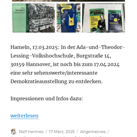
Hameln, 17.03.2025: In der Ada-und-Theodor-
Lessing-Volkshochschule, Burgstraße 14,
30159 Hannover, ist noch bis zum 17.04.2024
eine sehr sehenswerte/interessante
Demokratieausstellung zu entdecken.
Impressionen und Infos dazu:
„#Challenging Democracy – Von Helmut Schmidt bi
weiterlesen
Autor
Veröffentlicht
Kategorien
Schlagwörte
Ralf Hermes
17 März, 2025
Allgemeines