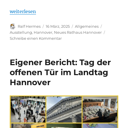
„Besuchstipp: Ausstellung LICHTBLICK im Rathaus
weiterlesen
Autor
Veröffentlicht
Kategorien
Schlagwörte
Ralf Hermes
16 März, 2025
Allgemeines
am
Ausstellung
,
Hannover
,
Neues Rathaus Hannover
zu
Schreibe einen Kommentar
Besuchstipp:
Ausstellung
LICHTBLICK
Eigener Bericht: Tag der
im
Rathaus
offenen Tür im Landtag
Hannover
Hannover