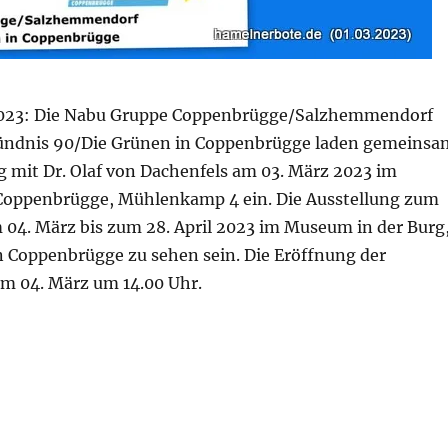
2023: Die Nabu Gruppe Coppenbrügge/Salzhemmendorf
Bündnis 90/Die Grünen in Coppenbrügge laden gemeinsa
g mit Dr. Olaf von Dachenfels am 03. März 2023 im
Coppenbrügge, Mühlenkamp 4 ein. Die Ausstellung zum
04. März bis zum 28. April 2023 im Museum in der Burg
in Coppenbrügge zu sehen sein. Die Eröffnung der
am 04. März um 14.00 Uhr.
en – Blütenparadiese statt Schottergärten einen Vortr