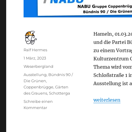
Hameln, 01.03.
und die Partei 
Autor
Ralf Hermes
zu einem Vortra
Veröffentlicht
1 März, 2023
Kulturzentrum 
am
Kategorien
Weserbergland
Thema wird vom 
Schlagwörter
Ausstellung
,
Bündnis 90 /
Schloßstraße 1 
Die Grünen
,
Ausstellung ist 
Coppenbrügge
,
Gärten
des Grauens
,
Schotterga
„Lebendige Gärt
weiterlesen
Schreibe einen
zu
Kommentar
Lebendige
Gärten
–