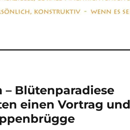
 – Blütenparadiese
ten einen Vortrag un
Coppenbrügge