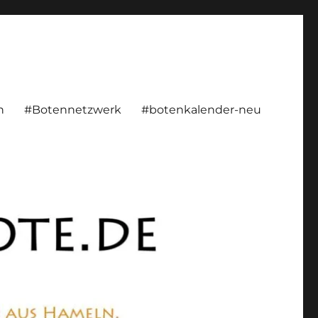
rsönlich, konstruktiv
n
#Botennetzwerk
#botenkalender-neu