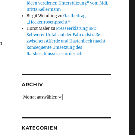
Ideen verdienen Unterstützung“ vom MdL
Britta Kellermann
Birgit Wendling
zu
Gastbeitrag:
„Heckenrosenpracht“
Horst Maler
zu
Presseerklärung SPD:
Schwerer Unfall auf der Fahrradstraße
zwischen Afferde und Hastenbeck macht
m
konsequente Umsetzung des
Ratsbeschlusses erforderlich
,
ARCHIV
Archiv
ag und Ausstellung in Coppenbrügge“
KATEGORIEN