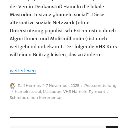
der Verein Denkanstoß Hameln die lokale
Mastodon Instanz „hameln.social“. Diese
alternative soziale Netzwerk (ohne
Unterstützung populistisch Extremisten durch
Algorithmen und Mulitmillionäre) ist noch
weitgehend unbekannt. Der folgende VHS Kurs
will einen Beitrag leisten, das zu ändern:
„VHS Kursangebot: Einstieg in Mastodon! Do. 27.11.
weiterlesen
Autor
Veröffentlicht
Kategorien
Ralf Hermes
7 November, 2025
Pressemitteilung
am
Schlagwörter
hameln.social
,
Mastodon
,
VHS Hameln-Pyrmont
zu
Schreibe einen Kommentar
VHS
Kursangebot:
Einstieg
in
Mastodon!
SU