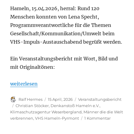
Hameln, 15.04.2026, herral: Rund 120
Menschen konnten von Lena Specht,
Programmverantwortliche für die Themen
Gesellschaft/Kommunikation/Umwelt beim
VHS-Impuls-Austauschabend begrüßt werden.
Ein Veranstaltungsbericht mit Wort, Bild und
mit Originaltönen:
„Eigener Bericht: Mutmachvortrag zur Energiewend
weiterlesen
Autor
Veröffentlicht
Kategorien
Ralf Hermes
15 April, 2026
Veranstaltungsbericht
am
Schlagwörter
Christian Stöcker
,
Denkanstoß Hameln e.V.
,
Klimaschutzagentur Weserbergland
,
Männer die die Welt
zu
verbrennen
,
VHS Hameln-Pyrmont
1 Kommentar
Eigener
Bericht: