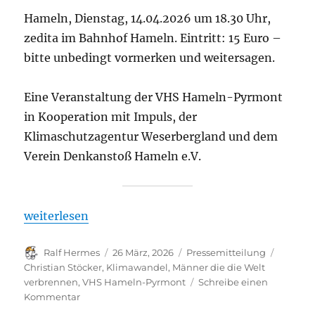
Hameln, Dienstag, 14.04.2026 um 18.30 Uhr,
zedita im Bahnhof Hameln. Eintritt: 15 Euro –
bitte unbedingt vormerken und weitersagen.
Eine Veranstaltung der VHS Hameln-Pyrmont
in Kooperation mit Impuls, der
Klimaschutzagentur Weserbergland und dem
Verein Denkanstoß Hameln e.V.
„Einladung: Christian Stöcker – Männer die die We
weiterlesen
Autor
Veröffentlicht
Kategorien
Schlagw
Ralf Hermes
26 März, 2026
Pressemitteilung
am
Christian Stöcker
,
Klimawandel
,
Männer die die Welt
verbrennen
,
VHS Hameln-Pyrmont
Schreibe einen
zu
Kommentar
Einladung: