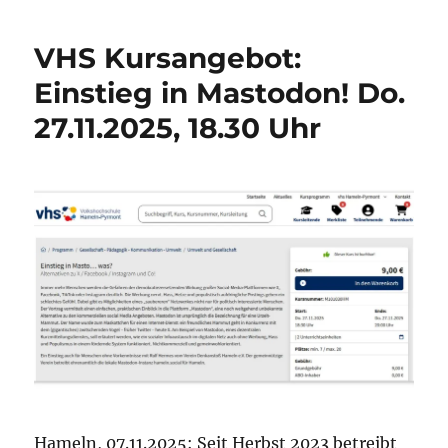
Christian
Stöcker
VHS Kursangebot:
–
Männer
Einstieg in Mastodon! Do.
die
27.11.2025, 18.30 Uhr
die
Welt
verbrennen
Hameln, 07.11.2025: Seit Herbst 2023 betreibt