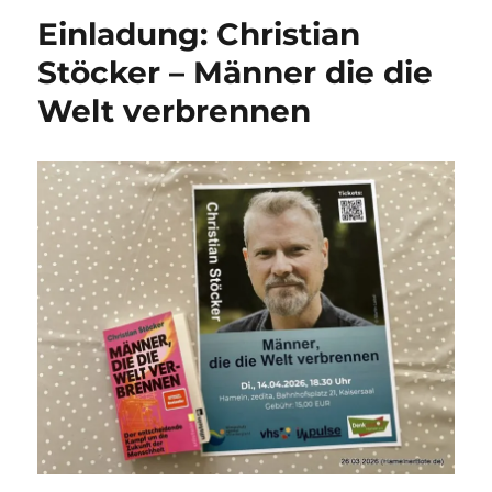
Mutmachvo
Einladung: Christian
zur
Energiewe
Stöcker – Männer die die
in
Welt verbrennen
Hameln
–
Christian
Stöcker
vor
vollem
Haus
im
zedita
/Bahnhof
Hameln