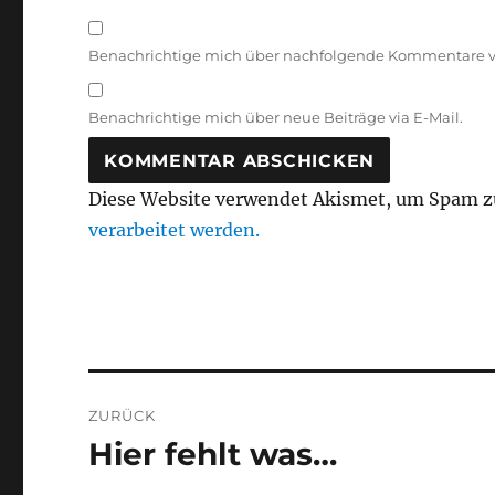
Benachrichtige mich über nachfolgende Kommentare vi
Benachrichtige mich über neue Beiträge via E-Mail.
Diese Website verwendet Akismet, um Spam z
verarbeitet werden.
Beitragsnavigation
ZURÜCK
Hier fehlt was…
Vorheriger
Beitrag: