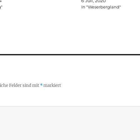
4
6 Juli, 2020
g"
In "Weserbergland"
iche Felder sind mit
*
markiert