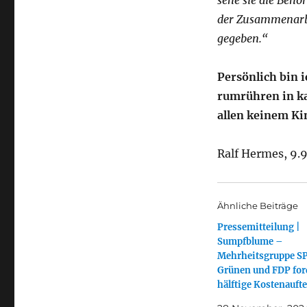
sehe sie die Behör
der Zusammenarbe
gegeben.“
Persönlich bin 
rumrühren in ka
allen keinem Ki
Ralf Hermes, 9.
Ähnliche Beiträge
Pressemitteilung |
Sumpfblume –
Mehrheitsgruppe S
Grünen und FDP for
hälftige Kostenauft