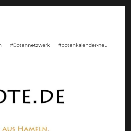
rsönlich, konstruktiv
n
#Botennetzwerk
#botenkalender-neu