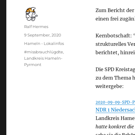
Zum Bericht der 
einen frei zugä
Autor
Ralf Hermes
Veröffentlicht
9 September, 2020
Kernbotschaft: 
am
Kategorien
Hameln - Lokalinfos
strukturelles Ve
Schlagwörter
#missbrauchlügdte
,
berichtet, hinr
Landkreis Hameln-
Pyrmont
Die SPD Kreista
zu dem Thema he
weitergebe:
2020-09-09-SPD-PM
NDR 1 Niedersac
Landkreis Hameln
hatte konkret die