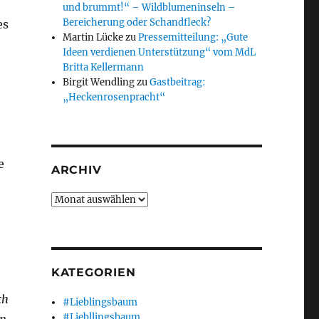
und brummt!“ – Wildblumeninseln –
Bereicherung oder Schandfleck?
es
Martin Lücke
zu
Pressemitteilung: „Gute
Ideen verdienen Unterstützung“ vom MdL
Britta Kellermann
Birgit Wendling
zu
Gastbeitrag:
„Heckenrosenpracht“
e
ARCHIV
Archiv
KATEGORIEN
ch
#Lieblingsbaum
#Liebllingsbaum