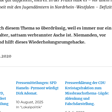
de gut aufgestellt, hieß es. In der Praxis habe es – vor allem 
it mit den Jugendämtern in Nordrhein-Westfalen – Defizit
ich diesem Thema so überdrüssig, weil es immer nur ein
lter, sattsam verbrannter Asche ist. Niemanden, vor
nd hilft dieses Wiederholungsrumgehacke.
9.2020
Pressemitteilungen: SPD
Presseerklärung der CDU
Hameln-Pyrmont würdigt
Kreistagsfraktion zum
PD,
Dirk Adomat.
Missbrauchsthema-Lügde:
dert
Ablenkung und
10 August, 2025
eilung
Falschdarstellung.
In "Lokalpolitik"