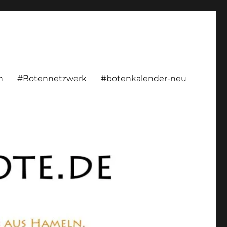
rsönlich, konstruktiv
n
#Botennetzwerk
#botenkalender-neu