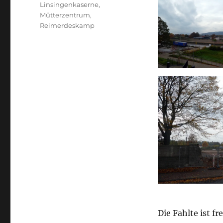
Schlagwörter
Linsingenkaserne
,
Mütterzentrum
,
Reimerdeskamp
Die Fahlte ist f