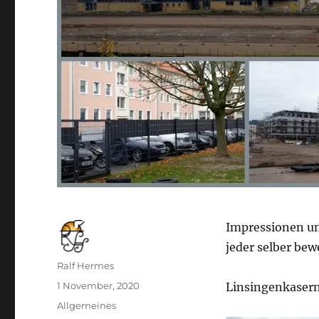
Impressionen un
jeder selber bew
Autor
Ralf Hermes
Veröffentlicht
1 November, 2020
Linsingenkaserne
am
Kategorien
Allgemeines