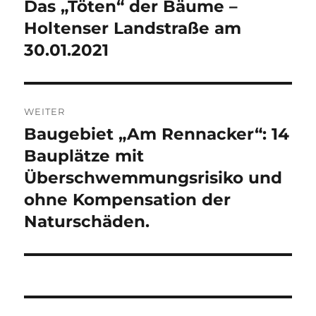
Das „Töten“ der Bäume –
Vorheriger
Beitrag:
Holtenser Landstraße am
30.01.2021
WEITER
Baugebiet „Am Rennacker“: 14
Nächster
Beitrag:
Bauplätze mit
Überschwemmungsrisiko und
ohne Kompensation der
Naturschäden.