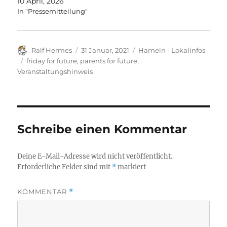
10 April, 2026
In "Pressemitteilung"
Autor
Veröffentlicht
Kategorien
Ralf Hermes
31 Januar, 2021
Hameln - Lokalinfos
am
Schlagwörter
friday for future
,
parents for future
,
Veranstaltungshinweis
Schreibe einen Kommentar
Deine E-Mail-Adresse wird nicht veröffentlicht.
Erforderliche Felder sind mit
*
markiert
KOMMENTAR
*