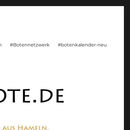
rsönlich, konstruktiv
n
#Botennetzwerk
#botenkalender-neu