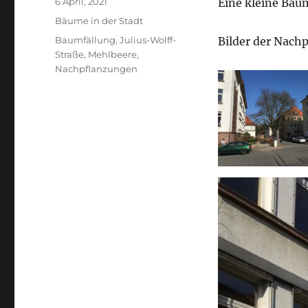
Veröffentlicht
6 April, 2021
Eine kleine Bau
am
Kategorien
Bäume in der Stadt
Schlagwörter
Baumfällung
,
Julius-Wolff-
Bilder der Nach
Straße
,
Mehlbeere
,
Nachpflanzungen