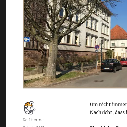
Um nicht immer 
Nachricht, dass 
Autor
Ralf Hermes