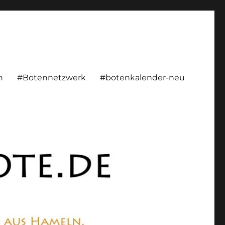
rsönlich, konstruktiv
n
#Botennetzwerk
#botenkalender-neu