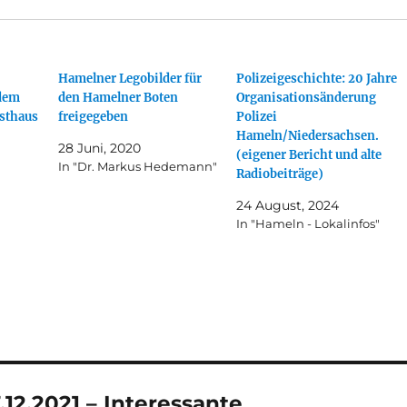
Hamelner Legobilder für
Polizeigeschichte: 20 Jahre
dem
den Hamelner Boten
Organisationsänderung
asthaus
freigegeben
Polizei
Hameln/Niedersachsen.
28 Juni, 2020
(eigener Bericht und alte
In "Dr. Markus Hedemann"
Radiobeiträge)
24 August, 2024
In "Hameln - Lokalinfos"
12.2021 – Interessante