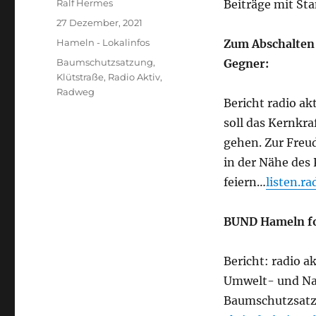
Autor
Ralf Hermes
Beiträge mit Sta
Veröffentlicht
27 Dezember, 2021
am
Kategorien
Hameln - Lokalinfos
Zum Abschalten
Schlagwörter
Baumschutzsatzung
,
Gegner:
Klütstraße
,
Radio Aktiv
,
Radweg
Bericht radio a
soll das Kernkr
gehen. Zur Freu
in der Nähe des 
feiern…
listen.r
BUND Hameln fo
Bericht: radio a
Umwelt- und Nat
Baumschutzsatz