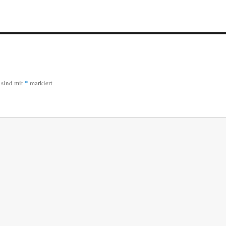
r sind mit
*
markiert