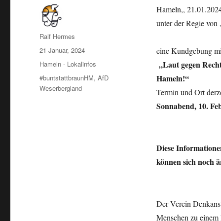
Hameln,, 21.01.2024:
unter der Regie von 
Autor
Ralf Hermes
Veröffentlicht
21 Januar, 2024
eine Kundgebung mit
am
Kategorien
„Laut gegen Rechts
Hameln - Lokalinfos
Schlagwörter
Hameln!“
#buntstattbraunHM
,
AfD
Weserbergland
Termin und Ort derze
Sonnabend, 10. Fe
Diese Informatione
können sich noch ä
Der Verein Denkansto
Menschen zu einem In