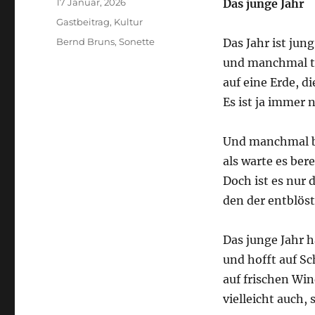
Veröffentlicht
17 Januar, 2026
Das junge Jahr
am
Kategorien
Gastbeitrag
,
Kultur
Schlagwörter
Bernd Bruns
,
Sonette
Das Jahr ist jun
und manchmal tr
auf eine Erde, d
Es ist ja immer 
Und manchmal bl
als warte es ber
Doch ist es nur 
den der entblös
Das junge Jahr 
und hofft auf S
auf frischen Wi
vielleicht auch,