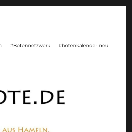
rsönlich, konstruktiv
n
#Botennetzwerk
#botenkalender-neu