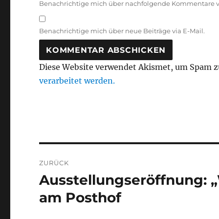
Benachrichtige mich über nachfolgende Kommentare vi
Benachrichtige mich über neue Beiträge via E-Mail.
Diese Website verwendet Akismet, um Spam z
verarbeitet werden.
Beitragsnavigation
ZURÜCK
Ausstellungseröffnung: 
Vorheriger
Beitrag:
am Posthof