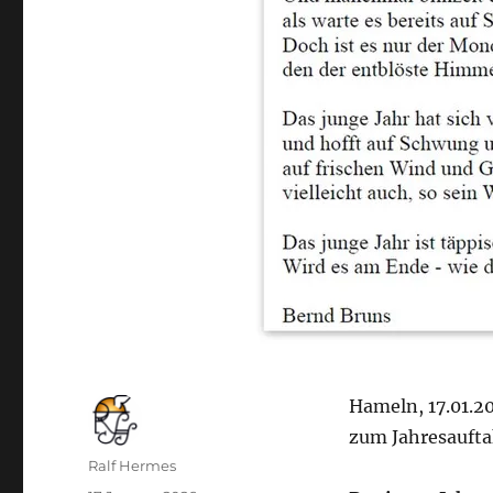
Hameln, 17.01.2
zum Jahresaufta
Autor
Ralf Hermes