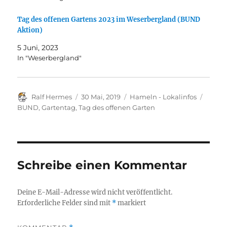
Tag des offenen Gartens 2023 im Weserbergland (BUND
Aktion)
5 Juni, 2023
In "Weserbergland"
Autor
Veröffentlicht
Kategorien
Schla
Ralf Hermes
30 Mai, 2019
Hameln - Lokalinfos
am
BUND
,
Gartentag
,
Tag des offenen Garten
Schreibe einen Kommentar
Deine E-Mail-Adresse wird nicht veröffentlicht.
Erforderliche Felder sind mit
*
markiert