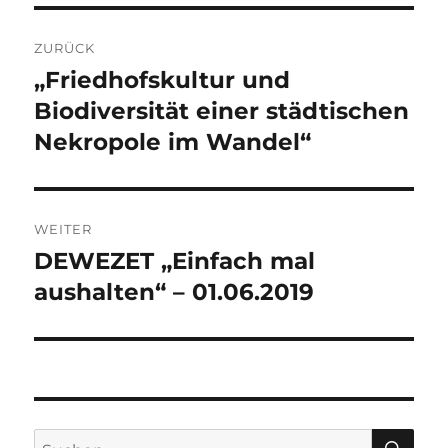
Beitragsnavigation
ZURÜCK
„Friedhofskultur und
Vorheriger
Beitrag:
Biodiversität einer städtischen
Nekropole im Wandel“
WEITER
DEWEZET „Einfach mal
Nächster
Beitrag:
aushalten“ – 01.06.2019
SU
Suchen