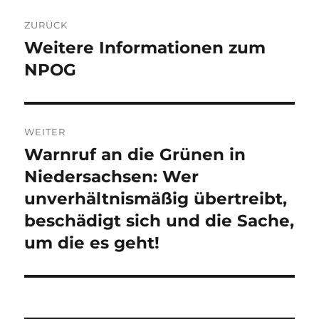
Beitragsnavigation
ZURÜCK
Weitere Informationen zum
Vorheriger
Beitrag:
NPOG
WEITER
Warnruf an die Grünen in
Nächster
Beitrag:
Niedersachsen: Wer
unverhältnismäßig übertreibt,
beschädigt sich und die Sache,
um die es geht!