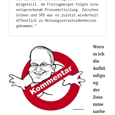
mitgeteilt. Am Freitagmorgen folgte eine 
entsprechende Pressemitteilung. Zwischen 
Grünen und SPD war es zuletzt wiederholt 
öffentlich zu Meinungsverschiedenheiten 
gekommen."
Waru
m ich
die
Aufkü
ndigu
ng
der
Zusa
mme
narbe