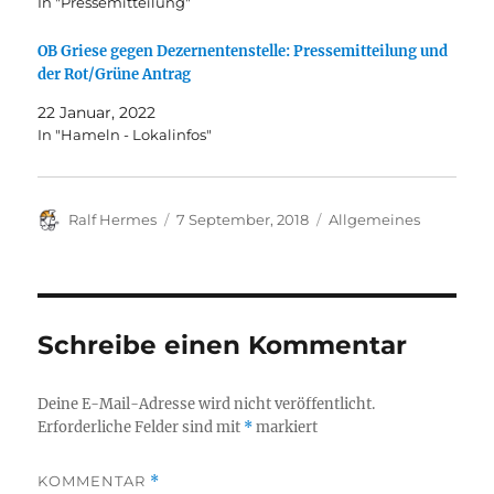
In "Pressemitteilung"
OB Griese gegen Dezernentenstelle: Pressemitteilung und
der Rot/Grüne Antrag
22 Januar, 2022
In "Hameln - Lokalinfos"
Autor
Veröffentlicht
Kategorien
Ralf Hermes
7 September, 2018
Allgemeines
am
Schreibe einen Kommentar
Deine E-Mail-Adresse wird nicht veröffentlicht.
Erforderliche Felder sind mit
*
markiert
KOMMENTAR
*