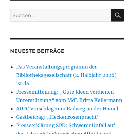
SU
Suchen
nach:
NEUESTE BEITRÄGE
Das Veranstaltungsprogramm der
Bibliotheksgesellschaft (2. Halbjahr 2026)
ist da.
Pressemitteilung: „Gute Ideen verdienen
Unterstützung“ vom MdL Britta Kellermann
ADFC Vorschlag zum Radweg an der Hamel
Gastbeitrag: „Heckenrosenpracht“
Presseerklärung SPD: Schwerer Unfall auf
der Fahrradstraße zwischen Afferde und