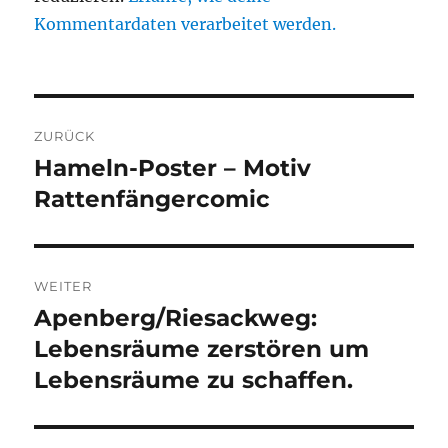
Kommentardaten verarbeitet werden.
Beitragsnavigation
ZURÜCK
Hameln-Poster – Motiv
Vorheriger
Beitrag:
Rattenfängercomic
WEITER
Apenberg/Riesackweg:
Nächster
Beitrag:
Lebensräume zerstören um
Lebensräume zu schaffen.