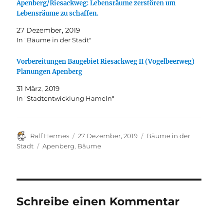
Apenberg/Riesackweg: Lebensräume zerstören um
Lebensräume zu schaffen.
27 Dezember, 2019
In "Bäume in der Stadt"
Vorbereitungen Baugebiet Riesackweg II (Vogelbeerweg)
Planungen Apenberg
31 März, 2019
In "Stadtentwicklung Hameln"
Autor
Veröffentlicht
Kategorien
Ralf Hermes
27 Dezember, 2019
Bäume in der
am
Schlagwörter
Stadt
Apenberg
,
Bäume
Schreibe einen Kommentar