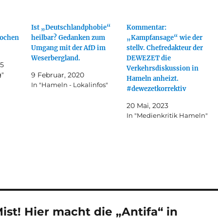
Ist „Deutschlandphobie“
Kommentar:
kochen
heilbar? Gedanken zum
„Kampfansage“ wie der
Umgang mit der AfD im
stellv. Chefredakteur der
Weserbergland.
DEWEZET die
25
Verkehrsdiskussion in
g"
9 Februar, 2020
Hameln anheizt.
In "Hameln - Lokalinfos"
#dewezetkorrektiv
20 Mai, 2023
In "Medienkritik Hameln"
st! Hier macht die „Antifa“ in