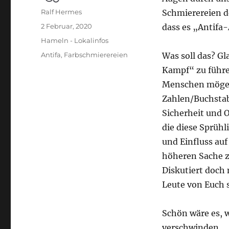
Autor
Ralf Hermes
Schmierereien de
Veröffentlicht
2 Februar, 2020
dass es „Antifa-
am
Kategorien
Hameln - Lokalinfos
Schlagwörter
Antifa
,
Farbschmierereien
Was soll das? Gl
Kampf“ zu führen
Menschen möge
Zahlen/Buchstab
Sicherheit und O
die diese Sprüh
und Einfluss au
höheren Sache zu
Diskutiert doch
Leute von Euch s
Schön wäre es, 
verschwinden.