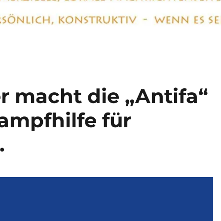
er macht die „Antifa“
mpfhilfe für
.