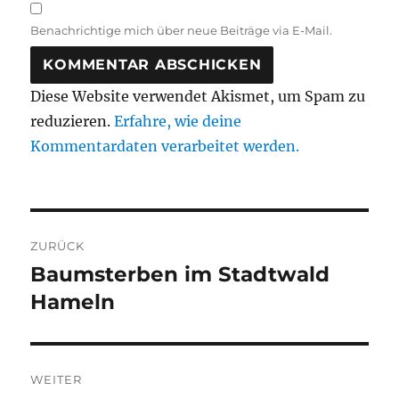
Benachrichtige mich über neue Beiträge via E-Mail.
Diese Website verwendet Akismet, um Spam zu
reduzieren.
Erfahre, wie deine
Kommentardaten verarbeitet werden.
Beitragsnavigation
ZURÜCK
Baumsterben im Stadtwald
Vorheriger
Beitrag:
Hameln
WEITER