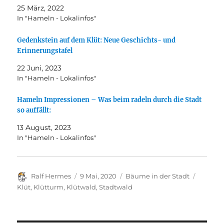
25 März, 2022
In "Hameln - Lokalinfos"
Gedenkstein auf dem Klüt: Neue Geschichts- und
Erinnerungstafel
22 Juni, 2023
In "Hameln - Lokalinfos"
Hameln Impressionen – Was beim radeln durch die Stadt
so auffällt:
13 August, 2023
In "Hameln - Lokalinfos"
Autor
Veröffentlicht
Kategorien
Schlagw
Ralf Hermes
9 Mai, 2020
Bäume in der Stadt
am
Klüt
,
Klütturm
,
Klütwald
,
Stadtwald