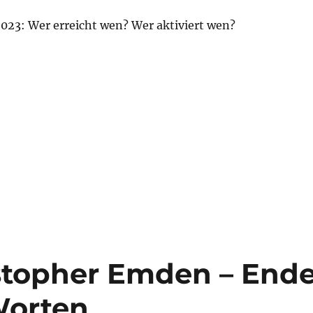
023: Wer erreicht wen? Wer aktiviert wen?
:
eite / -resonanz: HM-Bote versus AfD“
istopher Emden – End
Worten