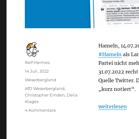
Hameln, 14.07.2
#Hameln
als La
Autor
Ralf Hermes
Partei nicht meh
Veröffentlicht
14 Juli, 2022
31.07.2022 recht
am
Kategorien
Weserbergland
Quelle Twitter.
Schlagwörter
AfD Weserbergland
,
„kurz notiert“.
Christopher Emden
,
Delia
Klages
„AfD-Austritt C
weiterlesen
zu
4 Kommentare
AfD-
Austritt
Christopher
Emden