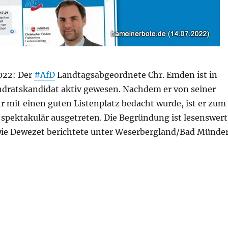
022: Der
#AfD
Landtagsabgeordnete Chr. Emden ist in
ndratskandidat aktiv gewesen. Nachdem er von seiner
r mit einen guten Listenplatz bedacht wurde, ist er zum
 spektakulär ausgetreten. Die Begründung ist lesenswert
 Die Dewezet berichtete unter Weserbergland/Bad Münde
hristopher Emden – Ende mit drastischen Worten“