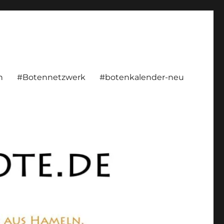
rsönlich, konstruktiv
n
#Botennetzwerk
#botenkalender-neu