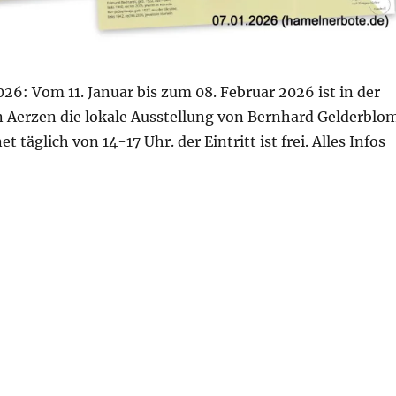
26: Vom 11. Januar bis zum 08. Februar 2026 ist in der
Aerzen die lokale Ausstellung von Bernhard Gelderblo
t täglich von 14-17 Uhr. der Eintritt ist frei. Alles Infos
 Aerzen: „Gesichter“ NS-Zwangsarbeit in Hameln-Pyrm