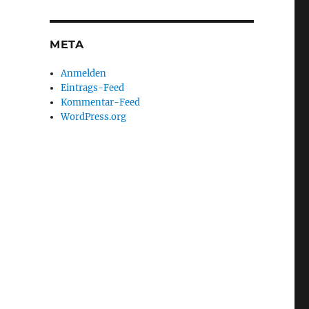
META
r Weser in Hameln ist frei zugänglich.“
Anmelden
Eintrags-Feed
Kommentar-Feed
WordPress.org