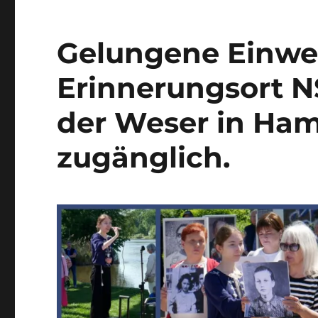
„Gesichter“
NS-
Zwangsarbeit
Gelungene Einwe
in
Hameln-
Erinnerungsort N
Pyrmont
der Weser in Hame
zugänglich.