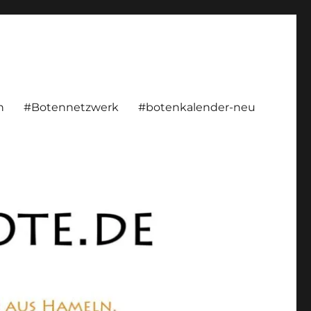
rsönlich, konstruktiv
n
#Botennetzwerk
#botenkalender-neu