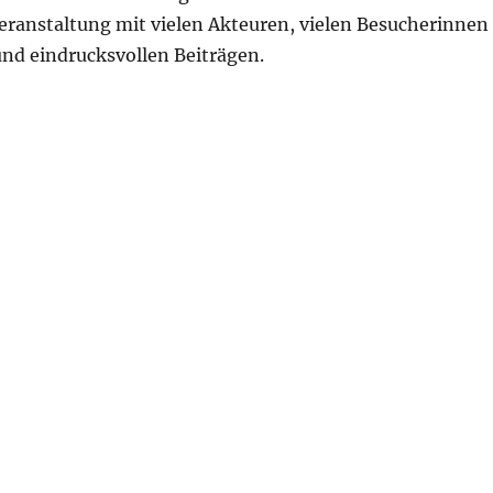
eranstaltung mit vielen Akteuren, vielen Besucherinnen
nd eindrucksvollen Beiträgen.
eihung: Der neue Erinnerungsort NS-Zwangsarbeit an de