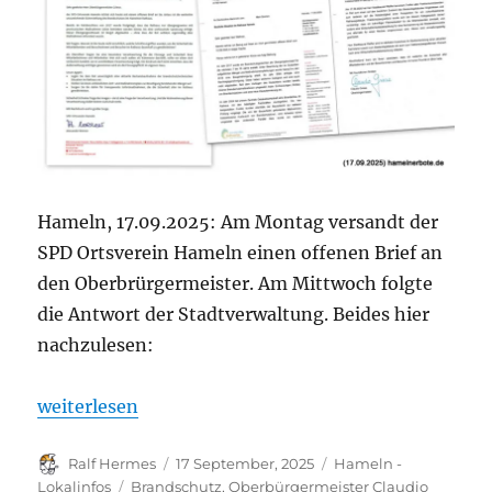
Hameln, 17.09.2025: Am Montag versandt der
SPD Ortsverein Hameln einen offenen Brief an
den Oberbrürgermeister. Am Mittwoch folgte
die Antwort der Stadtverwaltung. Beides hier
nachzulesen:
„Brandschutz im Rathaus: Offener Brief der SPD un
weiterlesen
Autor
Veröffentlicht
Kategorien
Ralf Hermes
17 September, 2025
Hameln -
am
Schlagwörter
Lokalinfos
Brandschutz
,
Oberbürgermeister Claudio