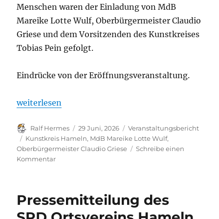
Menschen waren der Einladung von MdB
Mareike Lotte Wulf, Oberbürgermeister Claudio
Griese und dem Vorsitzenden des Kunstkreises
Tobias Pein gefolgt.
Eindrücke von der Eröffnungsveranstaltung.
„Eröffnung der Wanderausstellung zum Deutschen B
weiterlesen
Autor
Veröffentlicht
Kategorien
Ralf Hermes
29 Juni, 2026
Veranstaltungsbericht
am
Schlagwörter
Kunstkreis Hameln
,
MdB Mareike Lotte Wulf
,
Oberbürgermeister Claudio Griese
Schreibe einen
zu
Kommentar
Eröffnung
der
Wanderausstellung
Pressemitteilung des
zum
Deutschen
SPD Ortsvereins Hameln