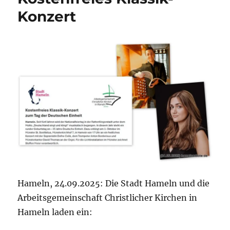
Oberbürgermeisters
Konzert
in
Sachen
„Fahrradstraße
Hastenbeck“
vom
16.12.2025
Hameln, 24.09.2025: Die Stadt Hameln und die
Arbeitsgemeinschaft Christlicher Kirchen in
Hameln laden ein: