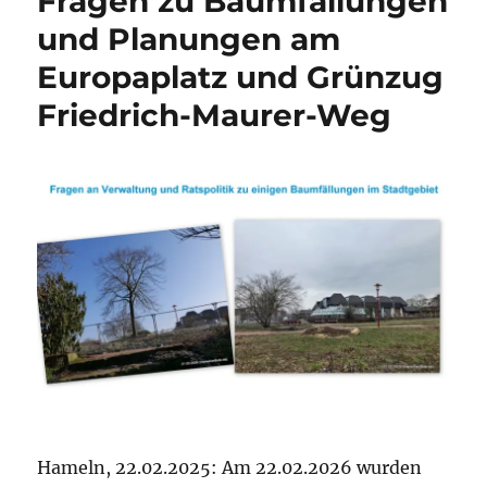
Fragen zu Baumfällungen
Seite!“
und Planungen am
Klare
Europaplatz und Grünzug
Botschaft
beim
Friedrich-Maurer-Weg
Gedenken
zum
Ukrainekrieg
am
24.02.2026
in
Hameln.
Hameln, 22.02.2025: Am 22.02.2026 wurden