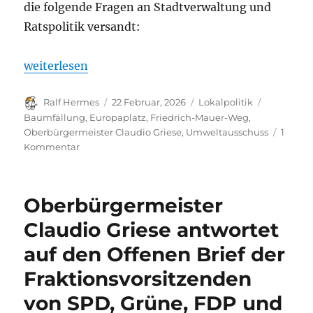
die folgende Fragen an Stadtverwaltung und
Ratspolitik versandt:
„Fragen zu Baumfällungen und Planungen am Euro
weiterlesen
Autor
Veröffentlicht
Kategorien
Schlagwör
Ralf Hermes
22 Februar, 2026
Lokalpolitik
am
Baumfällung
,
Europaplatz
,
Friedrich-Mauer-Weg
,
Oberbürgermeister Claudio Griese
,
Umweltausschuss
1
zu
Kommentar
Fragen
zu
Baumfällungen
Oberbürgermeister
und
Planungen
Claudio Griese antwortet
am
auf den Offenen Brief der
Europaplatz
und
Fraktionsvorsitzenden
Grünzug
Friedrich-
von SPD, Grüne, FDP und
Maurer-