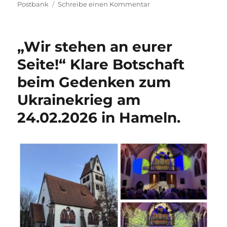
zu
Postbank
Schreibe einen Kommentar
Presseinfo:
Oberbürgermeister
Claudio
„Wir stehen an eurer
Griese
kritisiert
Seite!“ Klare Botschaft
Aus
beim Gedenken zum
für
Postbank-
Ukrainekrieg am
Filiale
24.02.2026 in Hameln.