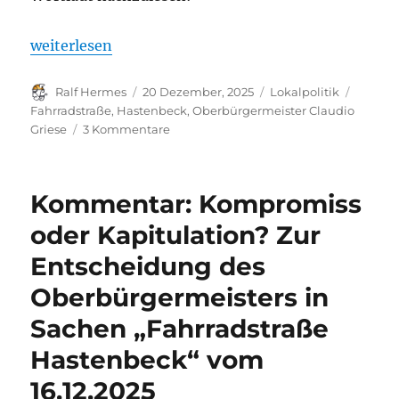
„Vier Reaktionen zur Entscheidung des Oberbürgerm
weiterlesen
Autor
Veröffentlicht
Kategorien
Schlag
Ralf Hermes
20 Dezember, 2025
Lokalpolitik
am
Fahrradstraße
,
Hastenbeck
,
Oberbürgermeister Claudio
zu
Griese
3 Kommentare
Vier
Reaktionen
zur
Kommentar: Kompromiss
Entscheidung
des
oder Kapitulation? Zur
Oberbürgermeisters
Entscheidung des
Claudio
Griese
Oberbürgermeisters in
zur
Fahrradstraße
Sachen „Fahrradstraße
Hastenbeck
Hastenbeck“ vom
16.12.2025