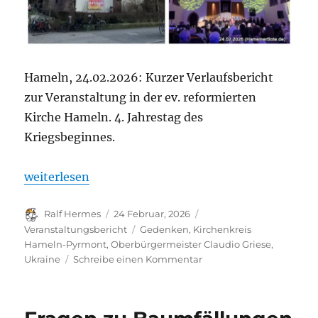
Hameln, 24.02.2026: Kurzer Verlaufsbericht
zur Veranstaltung in der ev. reformierten
Kirche Hameln. 4. Jahrestag des
Kriegsbeginnes.
„„Wir stehen an eurer Seite!“ Klare Botschaft be
weiterlesen
Autor
Veröffentlicht
Kategorien
Ralf Hermes
24 Februar, 2026
am
Schlagwörter
Veranstaltungsbericht
Gedenken
,
Kirchenkreis
Hameln-Pyrmont
,
Oberbürgermeister Claudio Griese
,
zu
Ukraine
Schreibe einen Kommentar
„Wir
stehen
an
eurer