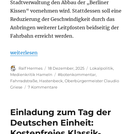
Stadtverwaltung den Abbau der „Berliner
Kissen“ vornehmen wird. Stattdessen soll eine
Reduzierung der Geschwindigkeit durch das
Anbringen weiterer Leitpfosten beidseitig der
Fahrbahn erreicht werden.
„Kommentar: Kompromiss oder Kapitulation? Zur E
weiterlesen
Autor
Veröffentlicht
Kategorien
Ralf Hermes
18 Dezember, 2025
Lokalpolitik
,
am
Schlagwörter
Medienkritik Hameln
#botenkommentar
,
Fahrradstraße
,
Hastenbeck
,
Oberbürgermeister Claudio
zu
Griese
7 Kommentare
Kommentar:
Kompromiss
oder
Einladung zum Tag der
Kapitulation?
Zur
Deutschen Einheit:
Entscheidung
Kostenfreies Klassik-
des