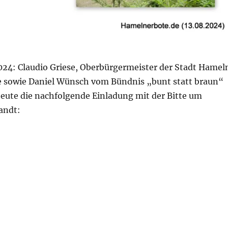
024: Claudio Griese, Oberbürgermeister der Stadt Hamel
e sowie Daniel Wünsch vom Bündnis „bunt statt braun“
ute die nachfolgende Einladung mit der Bitte um
andt:
1.9.2024: Gedenkveranstaltung zum Jahrestag des Begin