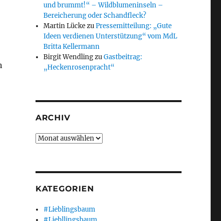
und brummt!“ – Wildblumeninseln –
Bereicherung oder Schandfleck?
Martin Lücke
zu
Pressemitteilung: „Gute
Ideen verdienen Unterstützung“ vom MdL
Britta Kellermann
Birgit Wendling
zu
Gastbeitrag:
n
„Heckenrosenpracht“
ARCHIV
ns des Zweiten Weltkrieges“
Archiv
KATEGORIEN
#Lieblingsbaum
#Liebllingsbaum