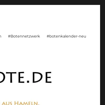
rsönlich, konstruktiv
n
#Botennetzwerk
#botenkalender-neu