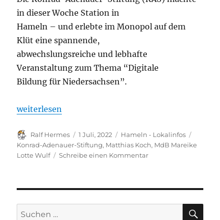
in dieser Woche Station in
Hameln – und erlebte im Monopol auf dem
Klüt eine spannende,
abwechslungsreiche und lebhafte
Veranstaltung zum Thema “Digitale
Bildung für Niedersachsen”.
„Diskussion über Digitale Bildung in Niedersachse
weiterlesen
Autor
Veröffentlicht
Kategorien
Schlagw
Ralf Hermes
1 Juli, 2022
Hameln - Lokalinfos
am
Konrad-Adenauer-Stiftung
,
Matthias Koch
,
MdB Mareike
zu
Lotte Wulf
Schreibe einen Kommentar
Diskussion
über
Digitale
Bildung
in
SU
Suchen
Niedersachsen