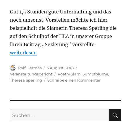
Gut 1,5 Stunden gute Unterhaltung und das
noch umsonst. Vorstellen möchte ich hier
beispielhaft die Slamerin Theresa Sperling die
auf den Schulhof der HLA in unserer Gruppe
ihren Beitrag „Sezierung“ vorstellte.
„Verlaufsbericht: Open Air Sumpfe Slam #2 am 4.8.
weiterlesen
Autor
Veröffentlicht
Kategorien
Ralf Hermes
5 August, 2018
am
Schlagwörter
Veranstaltungsbericht
Poetry Slam
,
Sumpfblume
,
zu
Theresa Sperling
Schreibe einen Kommentar
Verlaufsbericht:
Open
Air
Sumpfe
Slam
SU
Suchen
#2
nach:
am
4.8.2018