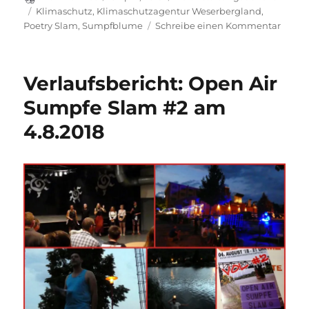
am
Schlagwörter
Klimaschutz
,
Klimaschutzagentur Weserbergland
,
zu
Poetry Slam
,
Sumpfblume
Schreibe einen Kommentar
Sprach
Sumpf
Klima
Verlaufsbericht: Open Air
Slam
–
Sumpfe Slam #2 am
Verlau
4.8.2018