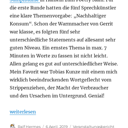
die erste Runde hatten die fünf Sprechkünstler
eine klare Themenvorgabe: „Nachhaltiger
Konsum“. Schon der Warmmacher von Gerrit
war klasse, es folgten fünf sehr
unterschiedliche Statements auf allesamt sehr
guten Niveau. Ein ernstes Thema in max. 7
Minuten in Worte zu fassen ist nicht leicht.
Allen gelang es gut auf unterschiedlicher Weise.
Mein Favorit war Tobias Kunze mit einem mich
wirklich beeindruckenden Wortgeflecht vom
Strippenziehen, der Macht der Verbraucher
und den Ursachen im Untergrund. Genial!
„Sprachgenial! Sumpfe-Klima-Slam – Verlaufsberi
weiterlesen
Autor
Veröffentlicht
Kategorien
Ralf Hermes
6 April, 2019
Veranstaltungsbericht