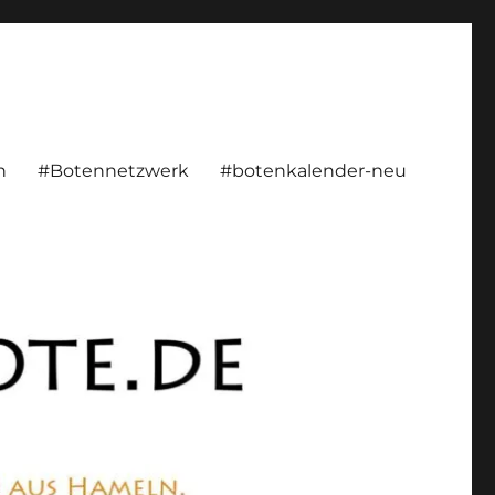
rsönlich, konstruktiv
n
#Botennetzwerk
#botenkalender-neu