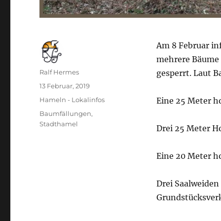
Am 8 Februar inf
mehrere Bäume 
Autor
Ralf Hermes
gesperrt. Laut B
Veröffentlicht
13 Februar, 2019
am
Kategorien
Hameln - Lokalinfos
Eine 25 Meter h
Schlagwörter
Baumfällungen
,
Stadthamel
Drei 25 Meter H
Eine 20 Meter h
Drei Saalweiden
Grundstücksver