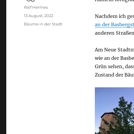
Autor
Ralf Hermes
Veröffentlicht
13 August, 2022
Nachdem ich ges
am
Kategorien
Bäume in der Stadt
an der Basbergs
anderen Straße
Am Neue Stadtma
wie an der Basb
Grün sehen, das
Zustand der Bäu