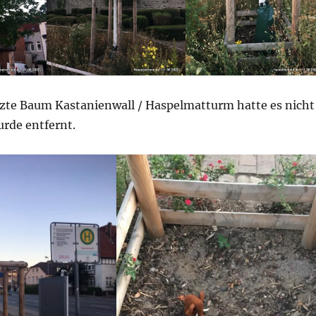
zte Baum Kastanienwall / Haspelmatturm hatte es nicht
urde entfernt.