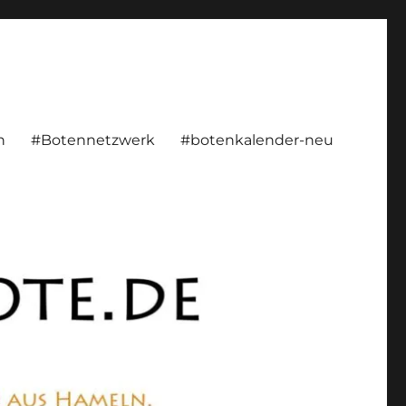
rsönlich, konstruktiv
n
#Botennetzwerk
#botenkalender-neu