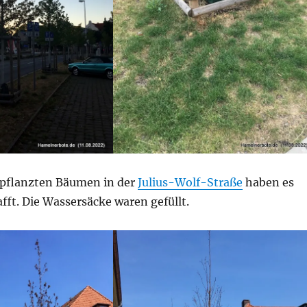
pflanzten Bäumen in der
Julius-Wolf-Straße
haben es
afft. Die Wassersäcke waren gefüllt.